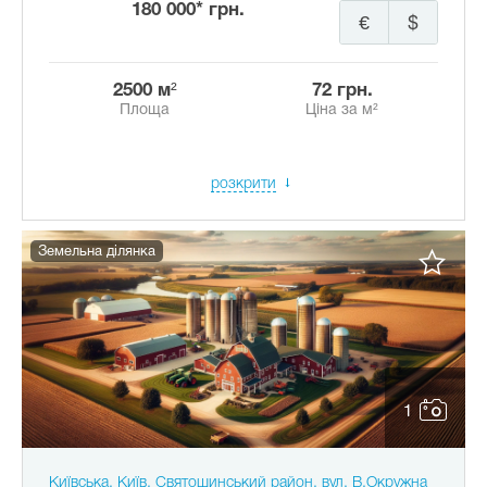
180 000* грн.
€
$
2500 м²
72 грн.
Площа
Ціна за м²
розкрити
Земельна ділянка
1
Київська, Київ, Святошинський район, вул. В.Окружна