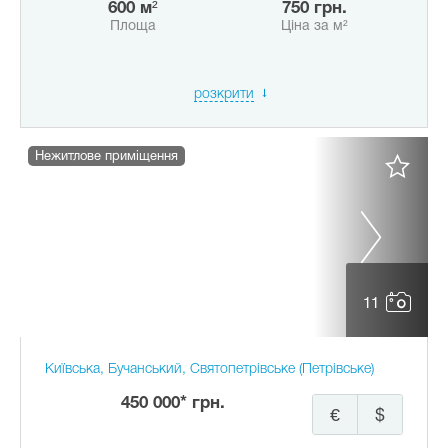
600 м²
750 грн.
Площа
Ціна за м²
розкрити
Нежитлове приміщення
11
Київська, Бучанський, Святопетрівське (Петрівське)
450 000* грн.
€
$