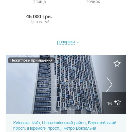
Площа
Поверх
45 000 грн.
Ціна за м²
розкрити
Нежитлове приміщення
16
Київська, Київ, Шевченківський район, Берестейський
просп. (Перемоги просп.), метро Вокзальна