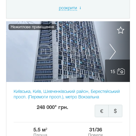
розкрити
Нежитлове приміщення
15
Київська, Київ, Шевченківський район, Берестейський
просп. (Перемоги просп.), метро Вокзальна
248 000* грн.
€
$
5.5 м²
31/36
Площа
Поверх