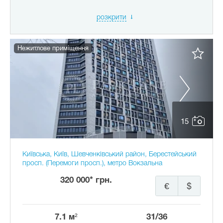
розкрити
Нежитлове приміщення
15
Київська, Київ, Шевченківський район, Берестейський
просп. (Перемоги просп.), метро Вокзальна
320 000* грн.
€
$
7.1 м²
31/36