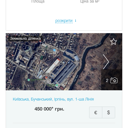
Площа
Ціна за м²
розкрити
Земельна ділянка
2
Київська, Бучанський, Ірпінь, вул. 1-ша Лінія
450 000* грн.
€
$