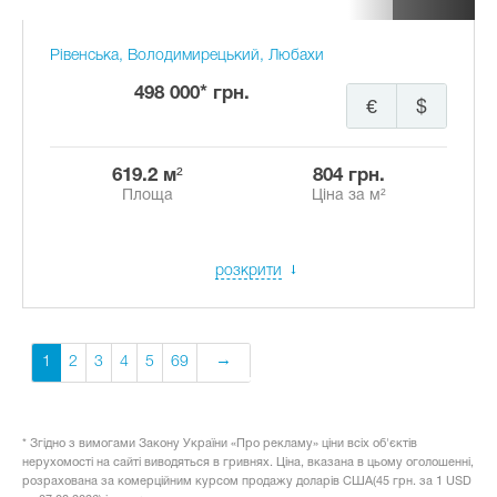
Рівенська, Володимирецький, Любахи
498 000* грн.
€
$
619.2 м²
804 грн.
Площа
Ціна за м²
розкрити
1
2
3
4
5
69
* Згідно з вимогами Закону України «Про рекламу» ціни всіх об'єктів
нерухомості на сайті виводяться в гривнях. Ціна, вказана в цьому оголошенні,
розрахована за комерційним курсом продажу доларів США(45 грн. за 1 USD