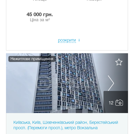
45 000 грн.
Ціна за м²
розкрити
Нежитлове приміщення
12
Київська, Київ, Шевченківський район, Берестейський
просп. (Перемоги просп.), метро Вокзальна