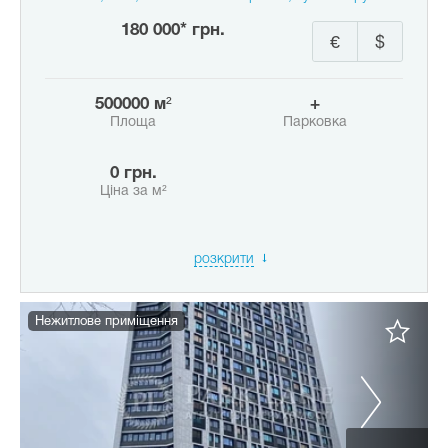
180 000* грн.
€
$
500000 м²
+
Площа
Парковка
0 грн.
Ціна за м²
розкрити
Нежитлове приміщення