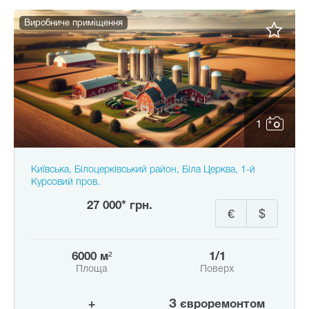
Виробниче приміщення
1
Київська, Білоцерківський район, Біла Церква, 1-й
Курсовий пров.
27 000* грн.
€
$
6000 м²
1/1
Площа
Поверх
+
з євроремонтом