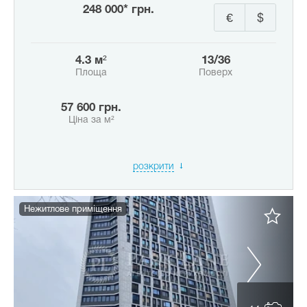
248 000* грн.
€
$
4.3 м²
13/36
Площа
Поверх
57 600 грн.
Ціна за м²
розкрити
Нежитлове приміщення