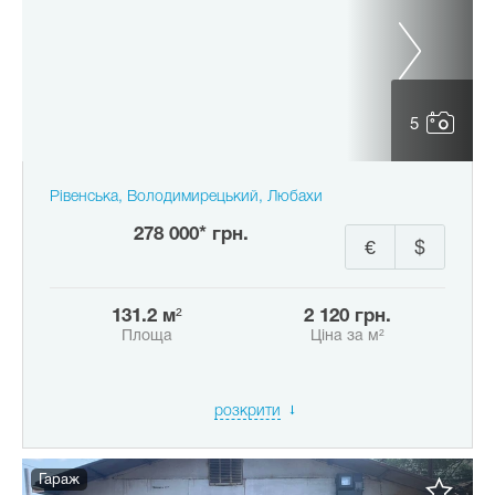
5
Рівенська, Володимирецький, Любахи
278 000* грн.
€
$
131.2 м²
2 120 грн.
Площа
Ціна за м²
розкрити
Гараж