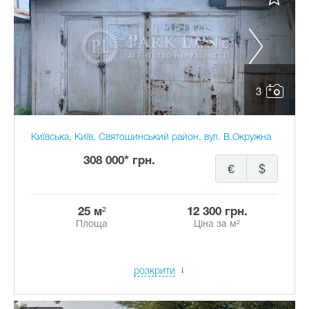
3
Київська, Київ, Святошинський район, вул. В.Окружна
308 000* грн.
€
$
25 м²
12 300 грн.
Площа
Ціна за м²
розкрити