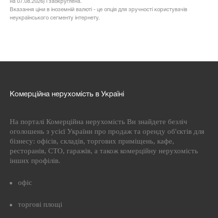
на 07.08.2026) і заокруглена.
Вказання ціни в іноземній валюті - це опція для зручності користувачів
неукраїнського сегменту інтернету.
Комерційна нерухомість в Україні
На порталі Комерційна нерухомість Ви знайдете безліч
оголошень з усієї України про продаж та оренду об'єктів для
бізнесу: офісів, складів, торгових приміщень, кафе,
ресторанів, СТО, гаражів, а також комерційну нерухомість
інших профілів.
офіс
торгові площі