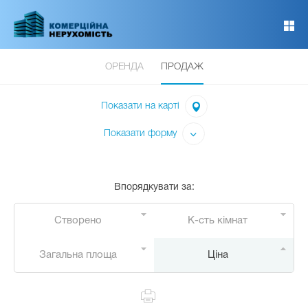
Перейти
до
основного
вмісту
ОРЕНДА
ПРОДАЖ
Показати на карті
Показати форму
Впорядкувати за
:
Створено
К-сть кімнат
Загальна площа
Ціна