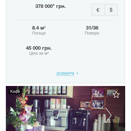
378 000* грн.
€
$
8.4 м²
31/36
Площа
Поверх
45 000 грн.
Ціна за м²
розкрити
Кафе