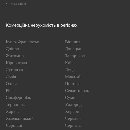
магазин
Комерційна нерухомість в регіонах
Івано-Франківськ
Вінниця
Дніпро
Донецьк
Житомир
Запоріжжя
Кіровоград
Київ
Луганськ
Луцьк
Львів
Миколаїв
Одеса
Полтава
Рівне
Севастополь
Симферопіль
Суми
Тернопіль
Ужгород
Харків
Херсон
Хмельницький
Черкаси
Чернівці
Чернігів