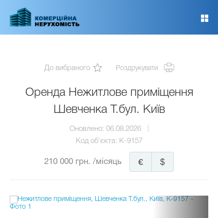
Перейти
до
основного
вмісту
До вибраного
Роздрукувати
Оренда Нежитлове приміщення
Шевченка Т.бул. Київ
Оновлено:
06.08.2026
Код об'єкта:
K-9157
210 000 грн.
/місяць
€
$