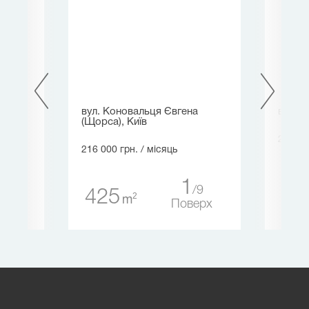
вул. Коновальця Євгена
вул. Б
(Щорса), Київ
200 00
216 000 грн.
/ місяць
30
1
1
9
425
2
m
ерх
Поверх