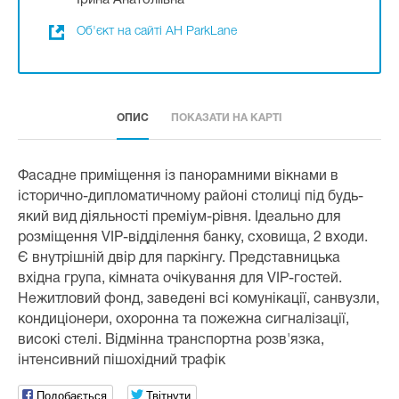
Ірина Анатоліївна
Об'єкт на сайті АН ParkLane
ОПИС
ПОКАЗАТИ НА КАРТІ
Фасадне приміщення із панорамними вікнами в
історично-дипломатичному районі столиці під будь-
який вид діяльності преміум-рівня. Ідеально для
розміщення VIP-відділення банку, сховища, 2 входи.
Є внутрішній двір для паркінгу. Представницька
вхідна група, кімната очікування для VIP-гостей.
Нежитловий фонд, заведені всі комунікації, санвузли,
кондиціонери, охоронна та пожежна сигналізації,
високі стелі. Відмінна транспортна розв'язка,
інтенсивний пішохідний трафік
Подобається
Твітнути