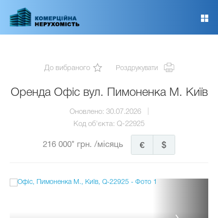
Перейти
до
основного
вмісту
До вибраного
Роздрукувати
Оренда Офіс вул. Пимоненка М. Київ
Оновлено:
30.07.2026
Код об'єкта:
Q-22925
216 000* грн.
/місяць
€
$