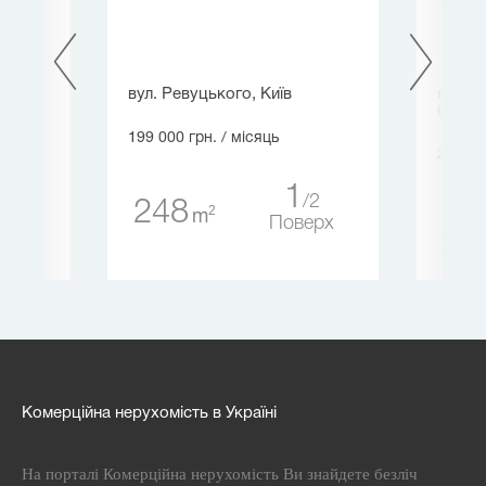
вул. Ревуцького, Київ
вул. Б
(Перем
199 000 грн.
/ місяць
219 87
1
8
2
248
2
m
49
ерх
Поверх
Комерційна нерухомість в Україні
На порталі Комерційна нерухомість Ви знайдете безліч