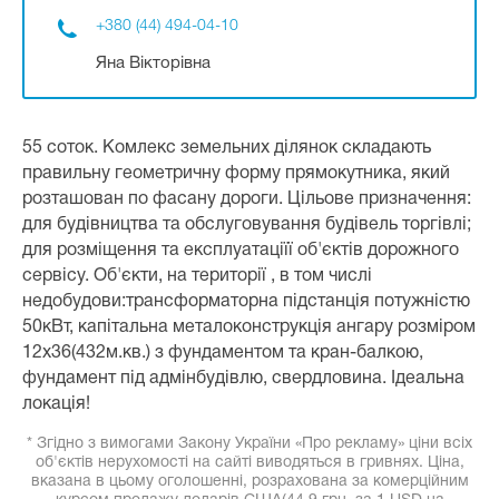
+380 (44) 494-04-10
Яна Вікторівна
55 соток. Комлекс земельних ділянок складають
правильну геометричну форму прямокутника, який
розташован по фасану дороги. Цільове призначення:
для будівництва та обслуговування будівель торгівлі;
для розміщення та експлуатаціїї об'єктів дорожного
сервісу. Об'єкти, на території , в том числі
недобудови:трансформаторна підстанція потужністю
50кВт, капітальна металоконструкція ангару розміром
12х36(432м.кв.) з фундаментом та кран-балкою,
фундамент під адмінбудівлю, свердловина. Ідеальна
локація!
* Згідно з вимогами Закону України «Про рекламу» ціни всіх
об'єктів нерухомості на сайті виводяться в гривнях. Ціна,
вказана в цьому оголошенні, розрахована за комерційним