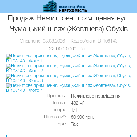
Перейти
до
основного
Продаж Нежитлове приміщення вул.
вмісту
Чумацький шлях (Жовтнева) Обухів
Оновлено:
03.08.2026
Код об'єкта:
B-108143
22 000 000* грн.
Профіль:
Нежитлове приміщення
Площа:
432 м²
Поверх:
1/1
Ціна за м²:
50 900 грн.
Торг:
Так