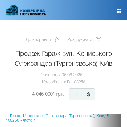
Перейти
до
основного
вмісту
До вибраного
Роздрукувати
Продаж Гараж вул. Кониського
Олександра (Тургенєвська) Київ
Оновлено:
06.08.2026
Код об'єкта:
B-108258
4 046 000* грн.
€
$