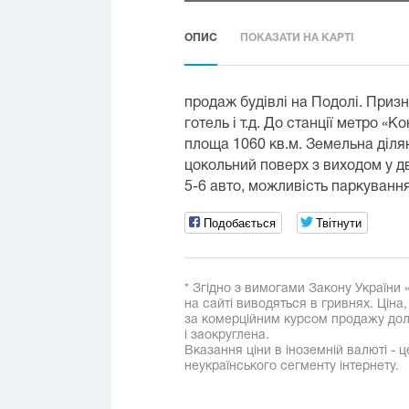
ОПИС
ПОКАЗАТИ НА КАРТІ
продаж будівлі на Подолі. Призн
готель і т.д. До станції метро «
площа 1060 кв.м. Земельна ділян
цокольний поверх з виходом у дві
5-6 авто, можливість паркування
Подобається
Твітнути
* Згідно з вимогами Закону України 
на сайті виводяться в гривнях. Ціна
за комерційним курсом продажу дола
і заокруглена.
Вказання ціни в іноземній валюті - ц
неукраїнського сегменту інтернету.