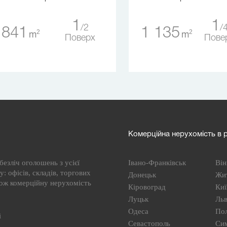
1
1
2
841
1 135
2
2
m
m
Поверх
Пове
Комерційна нерухомість в р
езліч оголошень з усієї
Івано-Франківськ
Він
: офісів, складів, торгових
Донецьк
Жи
кож комерційну нерухомість
Кіровоград
Киї
Луцьк
Льв
Одеса
По
і
Севастополь
Си