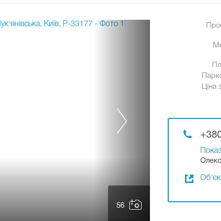
Про
М
Пл
Парк
Ціна 
+380
Показ
Олекс
Об'єк
56