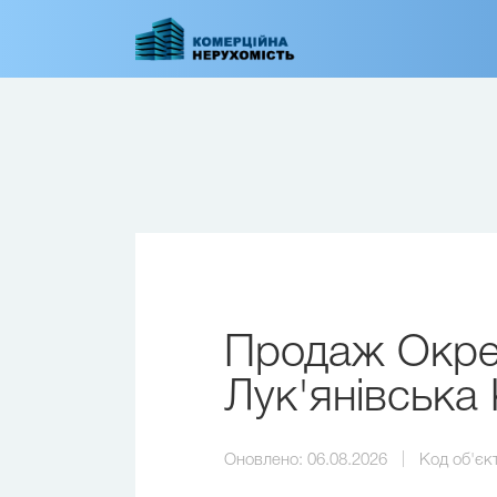
Перейти
до
основного
вмісту
Продаж Окрем
Лук'янівська 
Оновлено:
06.08.2026
Код об'єк