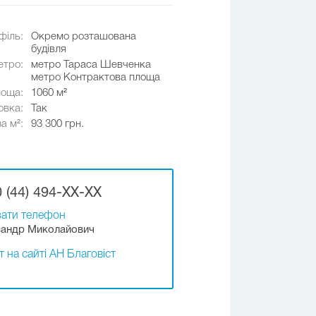
філь:
Окремо розташована
будівля
етро:
метро Тараса Шевченка
метро Контрактова площа
оща:
1060 м²
овка:
Так
за м²:
93 300 грн.
 (44) 494-XX-XX
ати телефон
андр Миколайович
т на сайті АН Благовіст