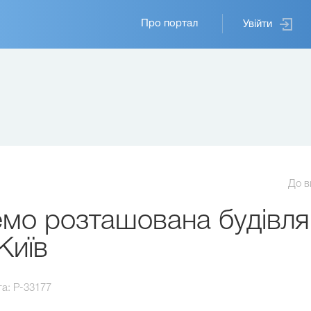
Основная
Про портал
Увійти
навигация
До в
о розташована будівля 
Київ
та:
P-33177