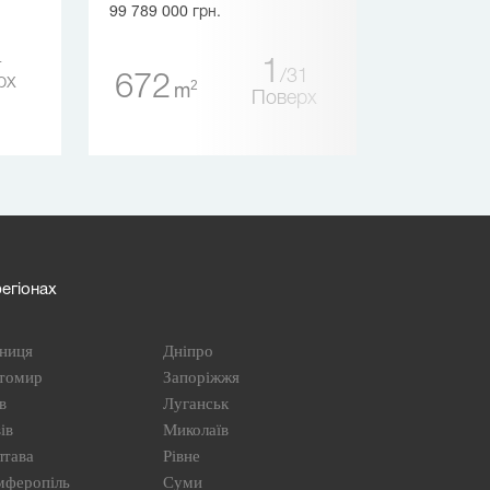
99 789 000 грн.
4
2 00
1
31
672
рх
2
m
Поверх
егіонах
ниця
Дніпро
томир
Запоріжжя
в
Луганськ
ів
Миколаїв
лтава
Рівне
мферопіль
Суми