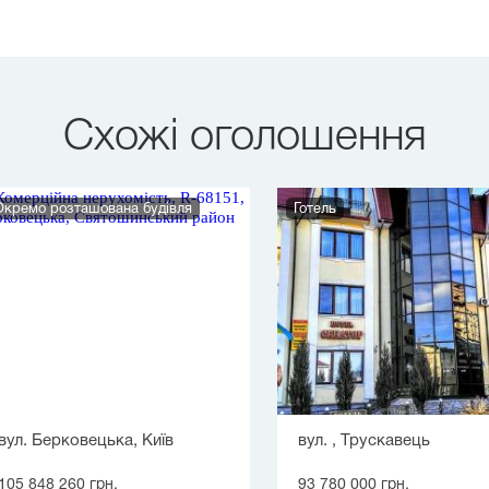
Схожі оголошення
Окремо розташована будівля
Готель
вул. Берковецька, Київ
вул. , Трускавець
105 848 260 грн.
93 780 000 грн.