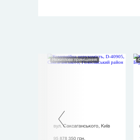
щення
Нежитлове приміщення
трільців
вул. Саксаганського, Київ
95 878 350 грн.