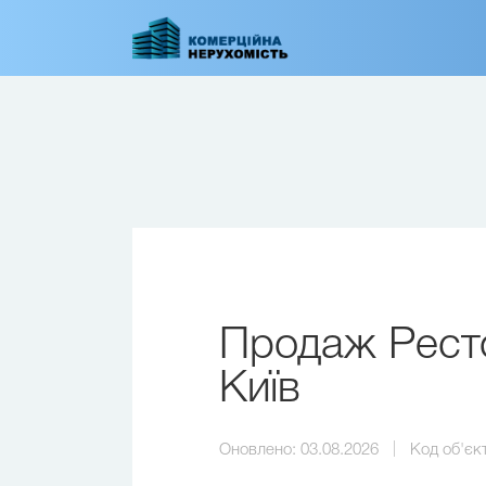
Перейти
до
основного
вмісту
Продаж Ресто
Київ
Оновлено:
03.08.2026
Код об'єк