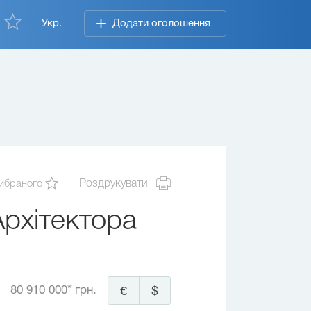
Укр.
Додати оголошення
ибраного
Роздрукувати
рхітектора
80 910 000* грн.
€
$