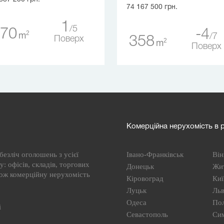
74 167 500 грн.
1
5
70
-4
2
m
7
358
Поверх
2
m
Поверх
Комерційна нерухомість в р
езліч оголошень з усієї
Івано-Франківськ
Він
: офісів, складів, торгових
Донецьк
Жи
кож комерційну нерухомість
Кіровоград
Киї
Луцьк
Льв
Одеса
По
і
Севастополь
Си