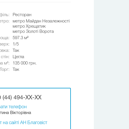
філь:
Ресторан
етро:
метро Майдан Незалежності
метро Хрещатик
метро Золоті Ворота
оща:
597.3 м²
верх:
1/5
овка:
Так
стін:
Цегла
за м²:
135 000 грн.
Торг:
Так
 (44) 494-XX-XX
ати телефон
тина Вікторівна
т на сайті АН Благовіст