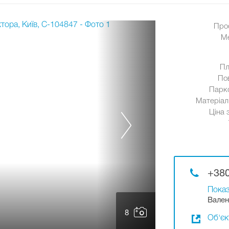
Про
М
Пл
По
Парк
Матеріал 
Ціна 
+380
Показ
Вален
8
Об'єк