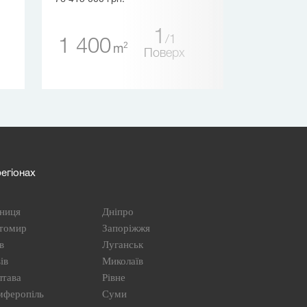
1
1
1 400
1 739
2
m
Поверх
егіонах
ниця
Дніпро
томир
Запоріжжя
в
Луганськ
ів
Миколаїв
лтава
Рівне
мферопіль
Суми