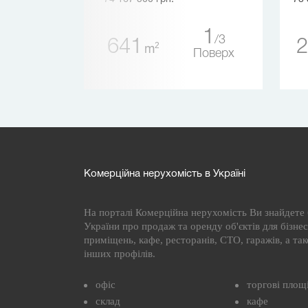
1
3
641
2
0
2
m
2
Поверх
Поверх
Комерційна нерухомість в Україні
На порталі Комерційна нерухомість Ви знайдете б
України про продаж та оренду об'єктів для бізнесу
приміщень, кафе, ресторанів, СТО, гаражів, а та
інших профілів.
офіс
торгові площ
склад
кафе