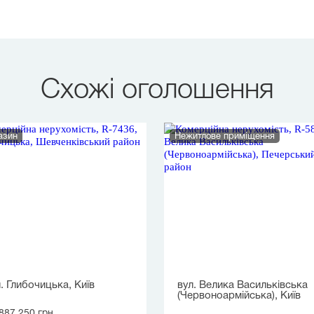
Схожі оголошення
азин
Нежитлове приміщення
. Глибочицька, Київ
вул. Велика Васильківська
(Червоноармійська), Київ
887 250 грн.