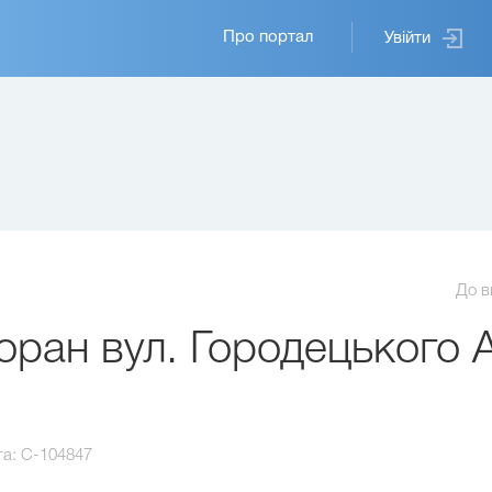
Основная
Про портал
Увійти
навигация
До в
ран вул. Городецького А
та:
C-104847