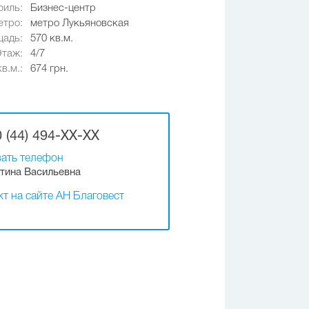
иль:
Бизнес-центр
етро:
метро Лукьяновская
адь:
570 кв.м.
Этаж:
4/7
в.м.:
674 грн.
 (44) 494-XX-XX
ать телефон
тина Васильевна
т на сайте АН Благовест