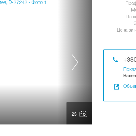
Проф
М
Площ
Цена за к
+380
Показ
Вален
Объек
23