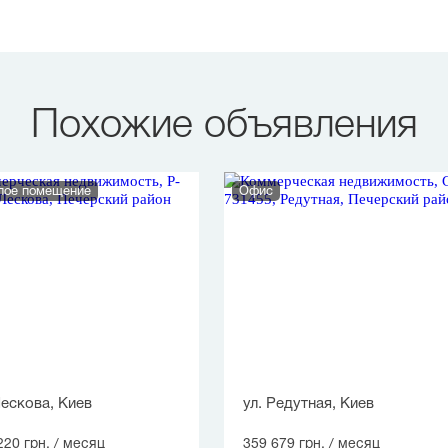
Похожие объявления
лое помещение
Офис
Лескова, Киев
ул. Редутная, Киев
220 грн.
/ месяц
359 679 грн.
/ месяц