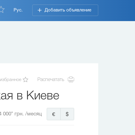
Рус.
Добавить объявление
 избранное
Распечатать
ая в Киеве
4 000* грн.
/месяц
€
$