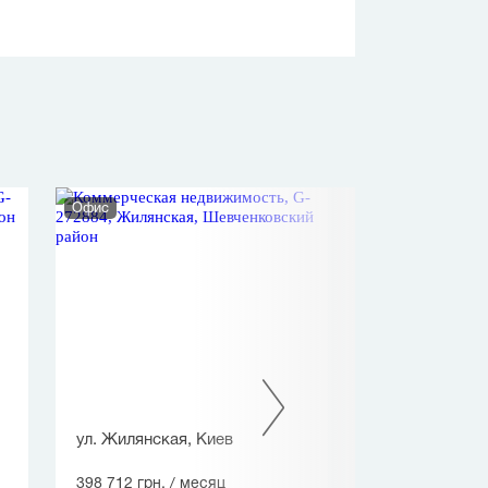
Офис
Офис
ул. Жилянская, Киев
ул. Пимоненко
398 712 грн.
/ месяц
409 129 грн.
/ 