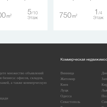
5
1
10
4
00
750
2
2
m
m
Этаж
Этаж
Коммерческая недвижимост
дете множество объявлений
Винница
Дн
я бизнеса: офисов, складов,
Житомир
За
ражей, а также коммерческую
Киев
Ки
Луцк
Ль
Одесса
По
ощади
Севастополь
Си