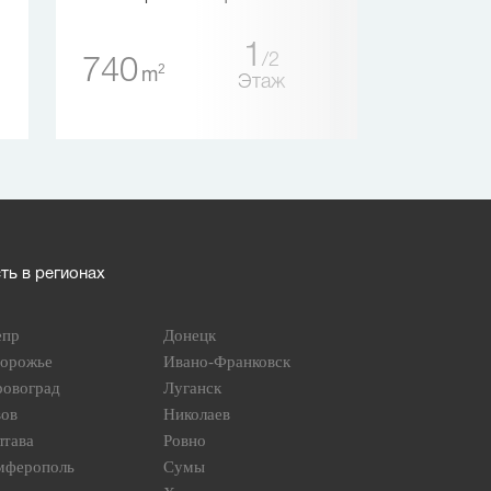
1
2
740
619
2
2
m
m
Этаж
ь в регионах
епр
Донецк
порожье
Ивано-Франковск
ровоград
Луганск
вов
Николаев
лтава
Ровно
мферополь
Сумы