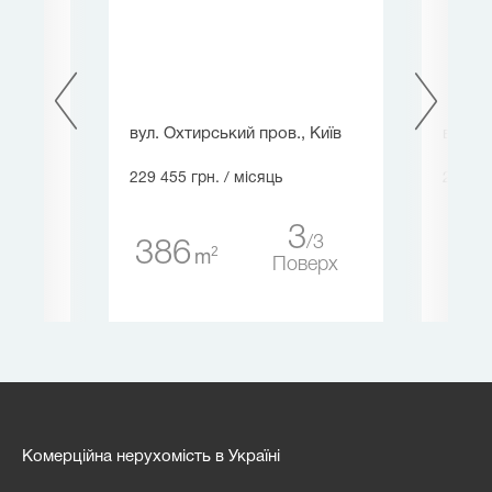
їв
вул. Охтирський пров., Київ
вул. Х
229 455 грн.
/ місяць
218 25
3
12
3
386
19
2
m
ерх
Поверх
Комерційна нерухомість в Україні