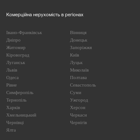
Комерційна нерухомість в регіонах
Івано-Франківськ
Вінниця
Дніпро
Донецьк
Житомир
Запоріжжя
Кіровоград
Київ
Луганськ
Луцьк
Львів
Миколаїв
Одеса
Полтава
Рівне
Севастополь
Симферопіль
Суми
Тернопіль
Ужгород
Харків
Херсон
Хмельницький
Черкаси
Чернівці
Чернігів
Ялта