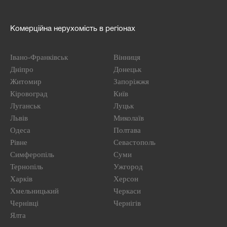
Комерційна нерухомість в регіонах
Івано-Франківськ
Вінниця
Дніпро
Донецьк
Житомир
Запоріжжя
Кіровоград
Київ
Луганськ
Луцьк
Львів
Миколаїв
Одеса
Полтава
Рівне
Севастополь
Симферопіль
Суми
Тернопіль
Ужгород
Харків
Херсон
Хмельницький
Черкаси
Чернівці
Чернігів
Ялта