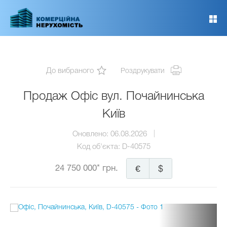
Перейти
до
основного
вмісту
До вибраного
Роздрукувати
Продаж Офіс вул. Почайнинська
Київ
Оновлено:
06.08.2026
Код об'єкта:
D-40575
24 750 000* грн.
€
$