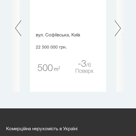
иїв
вул. Софіївська, Київ
вул. Н
(Конч
22 500 000 грн.
25 425
-3
5
6
500
2
m
65
ерх
Поверх
Комерційна нерухомість в Україні