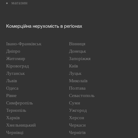
магазин
Комерційна нерухомість в регіонах
Івано-Франківськ
Вінниця
Дніпро
Донецьк
Житомир
Запоріжжя
Кіровоград
Київ
Луганськ
Луцьк
Львів
Миколаїв
Одеса
Полтава
Рівне
Севастополь
Симферопіль
Суми
Тернопіль
Ужгород
Харків
Херсон
Хмельницький
Черкаси
Чернівці
Чернігів