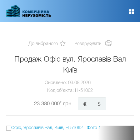
Перейти
до
основного
вмісту
До вибраного
Роздрукувати
Продаж Офіс вул. Ярославів Вал
Київ
Оновлено:
03.08.2026
Код об'єкта:
H-51062
23 380 000* грн.
€
$