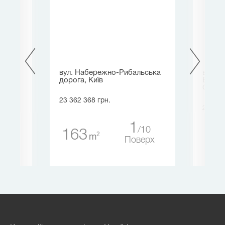
вул. Набережно-Рибальська
вул. 
дорога, Київ
Вишне
Свято
23 362 368 грн.
24 727
1
1
10
163
ерх
2
m
55
Поверх