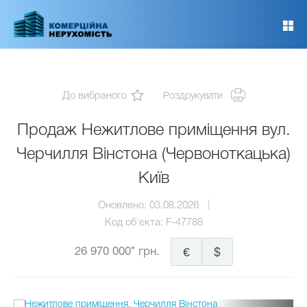
Перейти
до
основного
вмісту
До вибраного
Роздрукувати
Продаж Нежитлове приміщення вул.
Черчилля Вінстона (Червоноткацька)
Київ
Оновлено:
03.08.2026
Код об'єкта:
F-47788
26 970 000* грн.
€
$