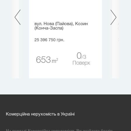
вул. Нова (Пайова), Козин
вул. 
(Конча-Заспа)
(Щерб
25 396 750 грн.
25 172
5
0
3
653
56
ерх
2
m
Поверх
Комерційна нерухомість в Україні
На порталі Комерційна нерухомість Ви знайдете безліч