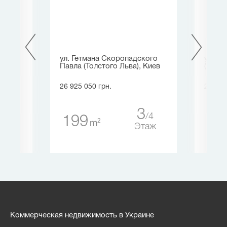
ул. Гетмана Скоропадского
ул. П
Павла (Толстого Льва), Киев
(Киев
26 925 050 грн.
24 722
0
5
3
4
199
55
таж
2
m
Этаж
Коммерческая недвижимость в Украине