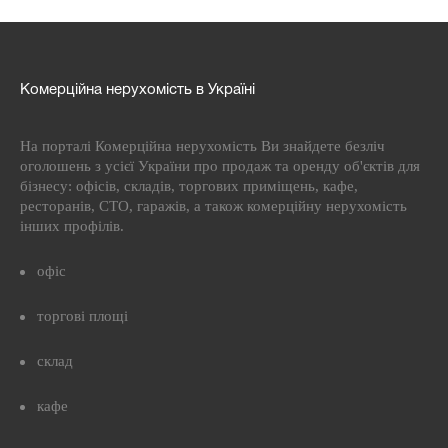
Комерційна нерухомість в Україні
На порталі Комерційна нерухомість Ви знайдете безліч
оголошень з усієї України про продаж та оренду об'єктів для
бізнесу: офісів, складів, торгових приміщень, кафе,
ресторанів, СТО, гаражів, а також комерційну нерухомість
інших профілів.
офіс
торгові площі
склад
кафе