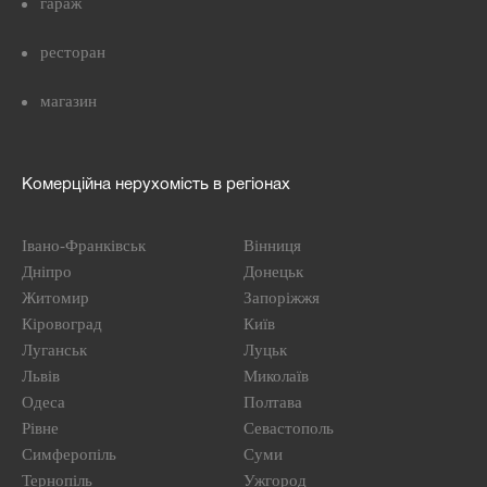
гараж
ресторан
магазин
Комерційна нерухомість в регіонах
Івано-Франківськ
Вінниця
Дніпро
Донецьк
Житомир
Запоріжжя
Кіровоград
Київ
Луганськ
Луцьк
Львів
Миколаїв
Одеса
Полтава
Рівне
Севастополь
Симферопіль
Суми
Тернопіль
Ужгород