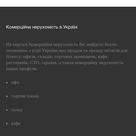
Комерційна нерухомість в Україні
На порталі Комерційна нерухомість Ви знайдете безліч
оголошень з усієї України про продаж та оренду об'єктів для
бізнесу: офісів, складів, торгових приміщень, кафе,
ресторанів, СТО, гаражів, а також комерційну нерухомість
інших профілів.
офіс
торгові площі
склад
кафе