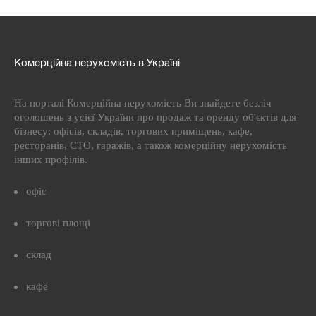
Комерційна нерухомість в Україні
На порталі Комерційна нерухомість Ви знайдете безліч
оголошень з усієї України про продаж та оренду об'єктів для
бізнесу: офісів, складів, торгових приміщень, кафе,
ресторанів, СТО, гаражів, а також комерційну нерухомість
інших профілів.
офіс
торгові площі
склад
кафе