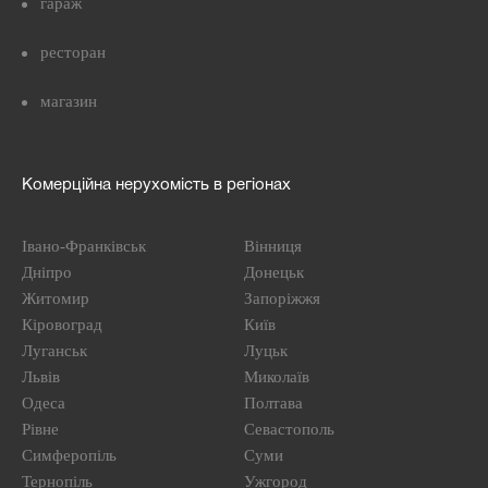
гараж
ресторан
магазин
Комерційна нерухомість в регіонах
Івано-Франківськ
Вінниця
Дніпро
Донецьк
Житомир
Запоріжжя
Кіровоград
Київ
Луганськ
Луцьк
Львів
Миколаїв
Одеса
Полтава
Рівне
Севастополь
Симферопіль
Суми
Тернопіль
Ужгород