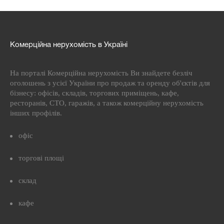
Комерційна нерухомість в Україні
На порталі Комерційна нерухомість Ви знайдете безліч
оголошень з усієї України про продаж та оренду об'єктів для
бізнесу: офісів, складів, торгових приміщень, кафе,
ресторанів, СТО, гаражів, а також комерційну нерухомість
інших профілів.
офіс
торгові площі
склад
кафе