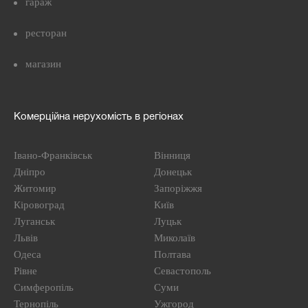
гараж
ресторан
магазин
Комерційна нерухомість в регіонах
Івано-Франківськ
Вінниця
Дніпро
Донецьк
Житомир
Запоріжжя
Кіровоград
Київ
Луганськ
Луцьк
Львів
Миколаїв
Одеса
Полтава
Рівне
Севастополь
Симферопіль
Суми
Тернопіль
Ужгород