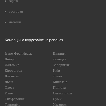
гараж
ресторан
магазин
Комерційна нерухомість в регіонах
Івано-Франківськ
Вінниця
Дніпро
Донецьк
Житомир
Запоріжжя
Кіровоград
Київ
Луганськ
Луцьк
Львів
Миколаїв
Одеса
Полтава
Рівне
Севастополь
Симферопіль
Суми
Тернопіль
Ужгород