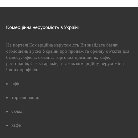
Комерційна нерухомість в Україні
На порталі Комерційна нерухомість Ви знайдете безліч
оголошень з усієї України про продаж та оренду об'єктів для
бізнесу: офісів, складів, торгових приміщень, кафе,
ресторанів, СТО, гаражів, а також комерційну нерухомість
інших профілів.
офіс
торгові площі
склад
кафе