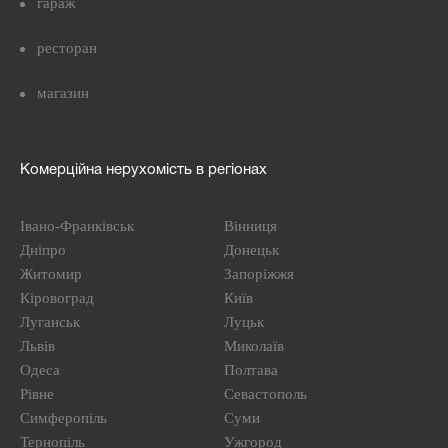
гараж
ресторан
магазин
Комерційна нерухомість в регіонах
Івано-Франківськ
Вінниця
Дніпро
Донецьк
Житомир
Запоріжжя
Кіровоград
Київ
Луганськ
Луцьк
Львів
Миколаїв
Одеса
Полтава
Рівне
Севастополь
Симферопіль
Суми
Тернопіль
Ужгород