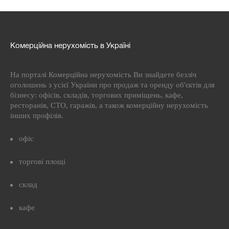
Комерційна нерухомість в Україні
На порталі Комерційна нерухомість Ви знайдете безліч
оголошень з усієї України про продаж та оренду об'єктів для
бізнесу: офісів, складів, торгових приміщень, кафе,
ресторанів, СТО, гаражів, а також комерційну нерухомість
інших профілів.
офіс
торгові площі
склад
кафе