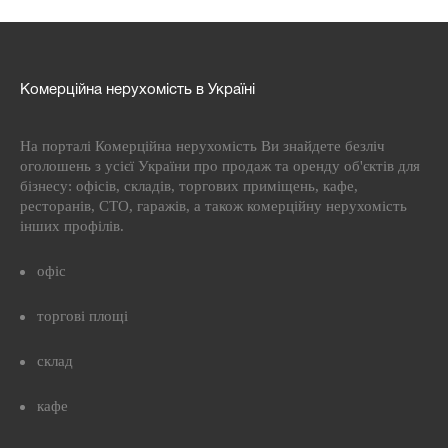
Комерційна нерухомість в Україні
На порталі Комерційна нерухомість Ви знайдете безліч
оголошень з усієї України про продаж та оренду об'єктів для
бізнесу: офісів, складів, торгових приміщень, кафе,
ресторанів, СТО, гаражів, а також комерційну нерухомість
інших профілів.
офіс
торгові площі
склад
кафе