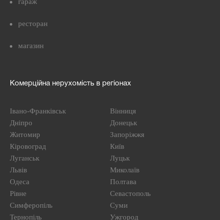
гараж
ресторан
магазин
Комерційна нерухомість в регіонах
Івано-Франківськ
Вінниця
Дніпро
Донецьк
Житомир
Запоріжжя
Кіровоград
Київ
Луганськ
Луцьк
Львів
Миколаїв
Одеса
Полтава
Рівне
Севастополь
Симферопіль
Суми
Тернопіль
Ужгород