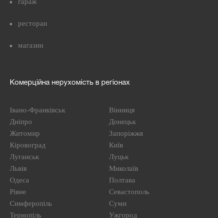
гараж
ресторан
магазин
Комерційна нерухомість в регіонах
Івано-Франківськ
Вінниця
Дніпро
Донецьк
Житомир
Запоріжжя
Кіровоград
Київ
Луганськ
Луцьк
Львів
Миколаїв
Одеса
Полтава
Рівне
Севастополь
Симферопіль
Суми
Тернопіль
Ужгород