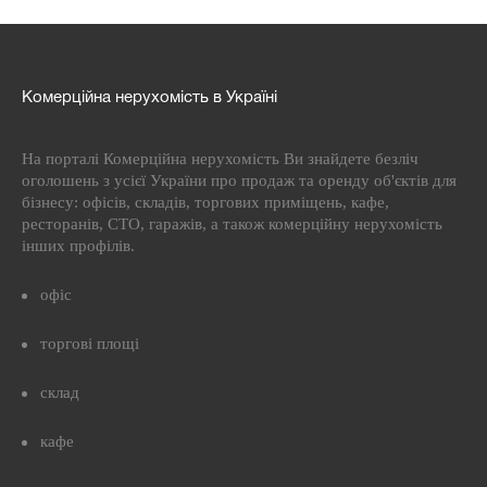
Комерційна нерухомість в Україні
На порталі Комерційна нерухомість Ви знайдете безліч
оголошень з усієї України про продаж та оренду об'єктів для
бізнесу: офісів, складів, торгових приміщень, кафе,
ресторанів, СТО, гаражів, а також комерційну нерухомість
інших профілів.
офіс
торгові площі
склад
кафе