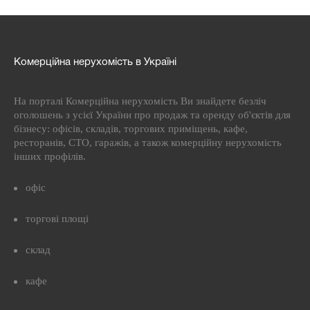
Комерційна нерухомість в Україні
На порталі Комерційна нерухомість Ви знайдете безліч
оголошень з усієї України про продаж та оренду об'єктів для
бізнесу: офісів, складів, торгових приміщень, кафе,
ресторанів, СТО, гаражів, а також комерційну нерухомість
інших профілів.
офіс
торгові площі
склад
кафе