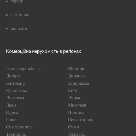
гараж
ресторан
магазин
Комерційна нерухомість в регіонах
Івано-Франківськ
Вінниця
Дніпро
Донецьк
Житомир
Запоріжжя
Кіровоград
Київ
Луганськ
Луцьк
Львів
Миколаїв
Одеса
Полтава
Рівне
Севастополь
Симферопіль
Суми
Тернопіль
Ужгород