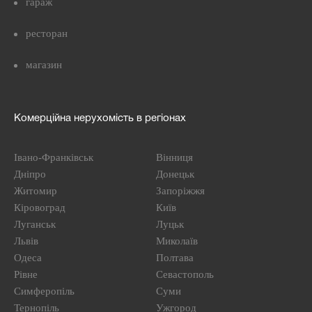
гараж
ресторан
магазин
Комерційна нерухомість в регіонах
Івано-Франківськ
Вінниця
Дніпро
Донецьк
Житомир
Запоріжжя
Кіровоград
Київ
Луганськ
Луцьк
Львів
Миколаїв
Одеса
Полтава
Рівне
Севастополь
Симферопіль
Суми
Тернопіль
Ужгород