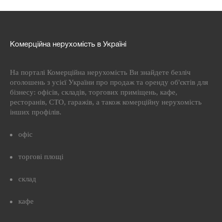
Комерційна нерухомість в Україні
На порталі Комерційна нерухомість Ви знайдете безліч
оголошень з усієї України про продаж та оренду об'єктів для
бізнесу: офісів, складів, торгових приміщень, кафе,
ресторанів, СТО, гаражів, а також комерційну нерухомість
інших профілів.
офіс
торгові площі
склад
кафе