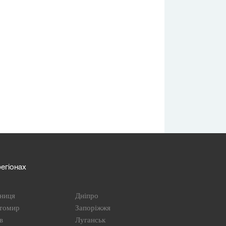
егіонах
ниця
Дніпро
томир
Запоріжжя
в
Луганськ