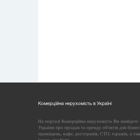
Комерційна нерухомість в Україні
На порталі Комерційна нерухомість Ви знайдете б
України про продаж та оренду об'єктів для бізнесу
приміщень, кафе, ресторанів, СТО, гаражів, а та