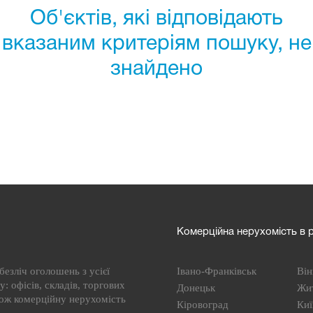
Об'єктів, які відповідають
вказаним критеріям пошуку, не
знайдено
Комерційна нерухомість в р
езліч оголошень з усієї
Івано-Франківськ
Він
: офісів, складів, торгових
Донецьк
Жи
кож комерційну нерухомість
Кіровоград
Киї