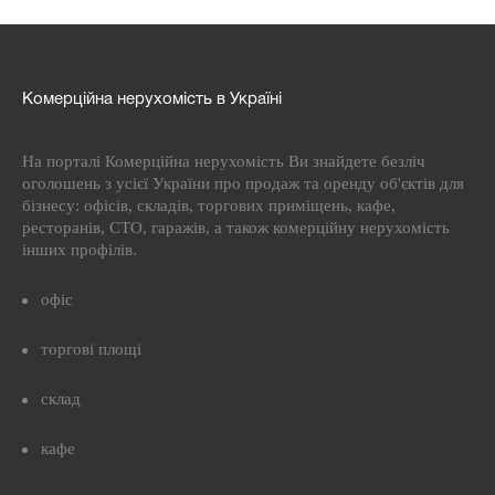
Комерційна нерухомість в Україні
На порталі Комерційна нерухомість Ви знайдете безліч
оголошень з усієї України про продаж та оренду об'єктів для
бізнесу: офісів, складів, торгових приміщень, кафе,
ресторанів, СТО, гаражів, а також комерційну нерухомість
інших профілів.
офіс
торгові площі
склад
кафе