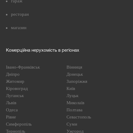
гараж
ресторан
магазин
Комерційна нерухомість в регіонах
Івано-Франківськ
Вінниця
Дніпро
Донецьк
Житомир
Запоріжжя
Кіровоград
Київ
Луганськ
Луцьк
Львів
Миколаїв
Одеса
Полтава
Рівне
Севастополь
Симферопіль
Суми
Тернопіль
Ужгород