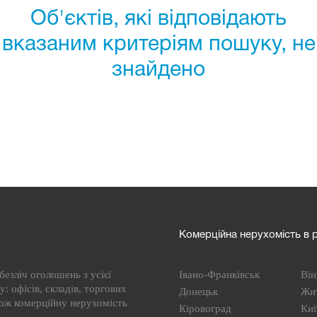
Об'єктів, які відповідають
вказаним критеріям пошуку, не
знайдено
Комерційна нерухомість в р
езліч оголошень з усієї
Івано-Франківськ
Він
: офісів, складів, торгових
Донецьк
Жи
кож комерційну нерухомість
Кіровоград
Киї