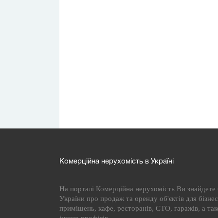
Комерційна нерухомість в Україні
На порталі Комерційна нерухомість Ви знайдете б
України про продаж та оренду об'єктів для бізнесу
приміщень, кафе, ресторанів, СТО, гаражів, а та