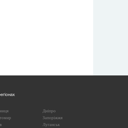
егіонах
ниця
Дніпро
томир
Запоріжжя
в
Луганськ