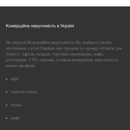
Комерційна нерухомість в Україні
На порталі Комерційна нерухомість Ви знайдете безліч
оголошень з усієї України про продаж та оренду об'єктів для
бізнесу: офісів, складів, торгових приміщень, кафе,
ресторанів, СТО, гаражів, а також комерційну нерухомість
інших профілів.
офіс
торгові площі
склад
кафе