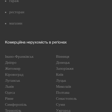
гараж
ресторан
магазин
Комерційна нерухомість в регіонах
Івано-Франківськ
Вінниця
Дніпро
Донецьк
Житомир
Запоріжжя
Кіровоград
Київ
Луганськ
Луцьк
Львів
Миколаїв
Одеса
Полтава
Рівне
Севастополь
Симферопіль
Суми
Тернопіль
Ужгород