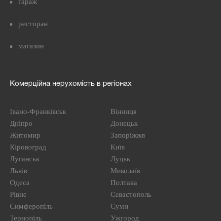
гараж
ресторан
магазин
Комерційна нерухомість в регіонах
Івано-Франківськ
Вінниця
Дніпро
Донецьк
Житомир
Запоріжжя
Кіровоград
Київ
Луганськ
Луцьк
Львів
Миколаїв
Одеса
Полтава
Рівне
Севастополь
Симферопіль
Суми
Тернопіль
Ужгород