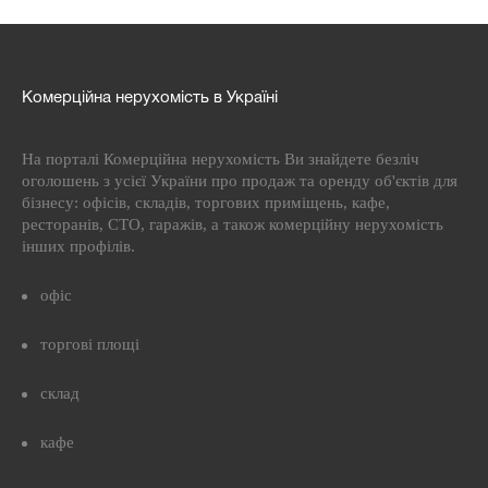
Комерційна нерухомість в Україні
На порталі Комерційна нерухомість Ви знайдете безліч
оголошень з усієї України про продаж та оренду об'єктів для
бізнесу: офісів, складів, торгових приміщень, кафе,
ресторанів, СТО, гаражів, а також комерційну нерухомість
інших профілів.
офіс
торгові площі
склад
кафе