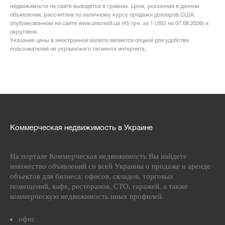
недвижимости на сайте выводятся в гривнах. Цена, указанная в данном
объявлении, рассчитана по наличному курсу продажи долларов США,
опубликованном на сайте www.unicredit.ua (45 грн. за 1 USD на 07.08.2026) и
округлена.
Указание цены в иностранной валюте является опцией для удобства
пользователей не украинского сегмента интернета.
Коммерческая недвижимость в Украине
На портале Коммерческая недвижимость Вы найдете
множество объявлений со всей Украины о продаже и аренде
объектов для бизнеса: офисов, складов, торговых
помещений, кафе, ресторанов, СТО, гаражей, а также
коммерческую недвижимость иных профилей.
офис