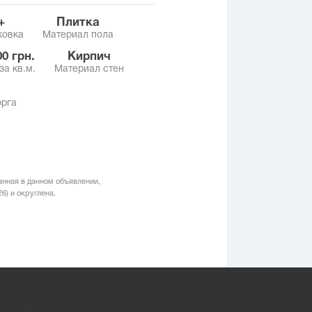
+
Плитка
ковка
Материал пола
500 грн.
Кирпич
за кв.м.
Материал стен
орга
анная в данном объявлении,
6) и округлена.