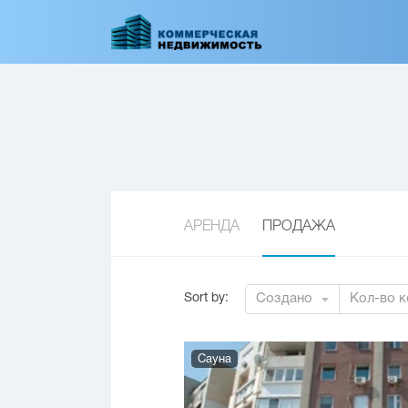
Перейти
к
основному
содержанию
АРЕНДА
ПРОДАЖА
Sort by
:
Создано
Кол-во к
Сауна