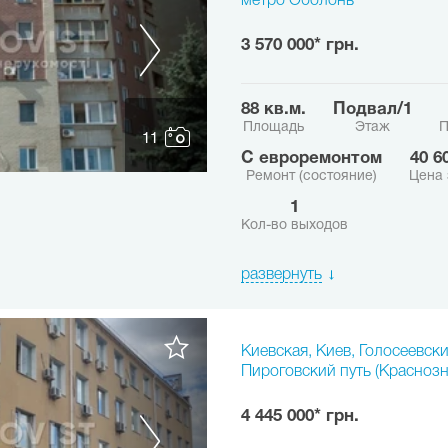
метро Оболонь
3 570 000* грн.
88 кв.м.
подвал/1
Площадь
Этаж
П
11
с евроремонтом
40 
Ремонт (состояние)
Цена 
1
Кол-во выходов
развернуть
Киевская, Киев, Голосеевски
Пироговский путь (Красноз
4 445 000* грн.