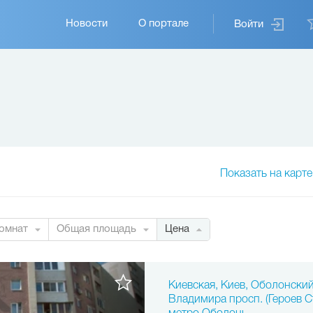
Основная
Новости
О портале
Войти
навигация
Показать на карте
омнат
Общая площадь
Цена
Киевская, Киев, Оболонски
Владимира просп. (Героев С