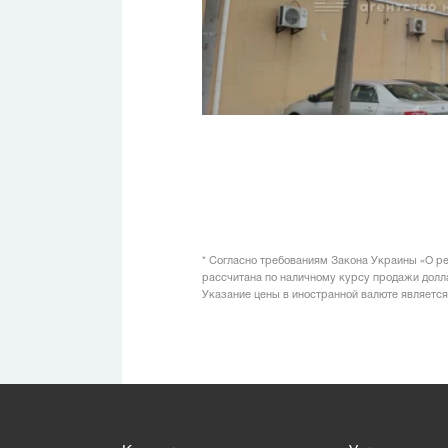
* Согласно требованиям Закона Украины «О ре
рассчитана по наличному курсу продажи доллар
Указание цены в иностранной валюте является