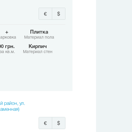
€
$
+
Плитка
арковка
Материал пола
600 грн.
Кирпич
за кв.м.
Материал стен
й район, ул.
наменная)
€
$