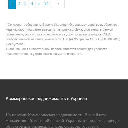
1
2
3
4
5
14
* Согласно требованиям Закона Украины «О рекламе» цены всех объектов
недвижимости на сайте выводятся в гривнах. Цена, указанная в данном
объявлении, рассчитана по наличному курсу продажи долларов США,
опубликованном на сайте www.unicredit.ua (44.95 грн. за 1 USD на 08.08.2026)
и округлена.
Указание цены в иностранной валюте является опцией для удобства
пользователей не украинского сегмента интернета.
Коммерческая недвижимость в Украине
На портале Коммерческая недвижимость Вы найдете
множество объявлений со всей Украины о продаже и аренде
объектов для бизнеса: офисов, складов, торговых