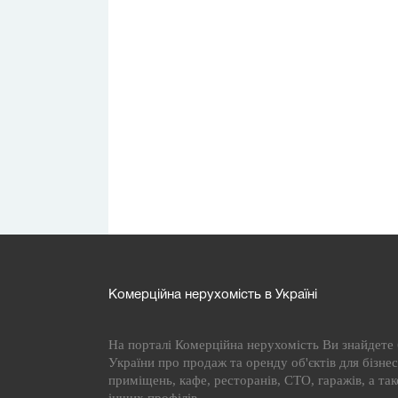
Комерційна нерухомість в Україні
На порталі Комерційна нерухомість Ви знайдете б
України про продаж та оренду об'єктів для бізнесу
приміщень, кафе, ресторанів, СТО, гаражів, а та