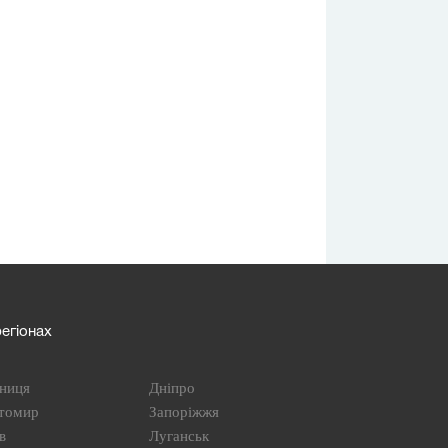
егіонах
ниця
Дніпро
томир
Запоріжжя
в
Луганськ