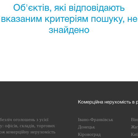
Об'єктів, які відповідають
вказаним критеріям пошуку, не
знайдено
Комерційна нерухомість в р
езліч оголошень з усієї
Івано-Франківськ
Він
: офісів, складів, торгових
Донецьк
Жи
кож комерційну нерухомість
Кіровоград
Киї