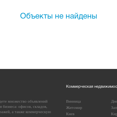
Объекты не найдены
Коммерческая недвижимост
дете множество объявлений
Винница
Дн
я бизнеса: офисов, складов,
Житомир
За
ражей, а также коммерческую
Киев
Ки