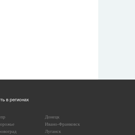
ь в регионах
епр
Донецк
порожье
Ивано-Франковск
ровоград
Луганск