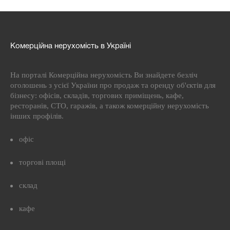
Комерційна нерухомість в Україні
На порталі Комерційна нерухомість Ви знайдете безліч
оголошень з усієї України про продаж та оренду об'єктів для
бізнесу: офісів, складів, торгових приміщень, кафе,
ресторанів, СТО, гаражів, а також комерційну нерухомість
інших профілів.
офіс
торгові площі
склад
кафе