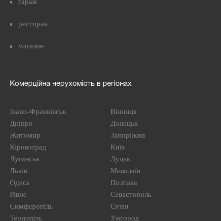
гараж
ресторан
магазин
Комерційна нерухомість в регіонах
Івано-Франківськ
Вінниця
Дніпро
Донецьк
Житомир
Запоріжжя
Кіровоград
Київ
Луганськ
Луцьк
Львів
Миколаїв
Одеса
Полтава
Рівне
Севастополь
Симферопіль
Суми
Тернопіль
Ужгород