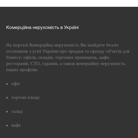
Комерційна нерухомість в Україні
На порталі Комерційна нерухомість Ви знайдете безліч
оголошень з усієї України про продаж та оренду об'єктів для
бізнесу: офісів, складів, торгових приміщень, кафе,
ресторанів, СТО, гаражів, а також комерційну нерухомість
інших профілів.
офіс
торгові площі
склад
кафе