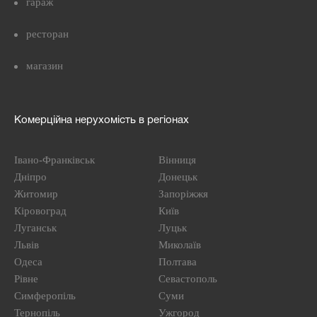
гараж
ресторан
магазин
Комерційна нерухомість в регіонах
Івано-Франківськ
Вінниця
Дніпро
Донецьк
Житомир
Запоріжжя
Кіровоград
Київ
Луганськ
Луцьк
Львів
Миколаїв
Одеса
Полтава
Рівне
Севастополь
Симферопіль
Суми
Тернопіль
Ужгород