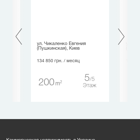
иев
ул. Чикаленко Евгения
ул. Бе
(Пушкинская), Киев
(Побе
134 850 грн.
/ месяц
154 00
1
4
5
5
200
44
таж
2
m
Этаж