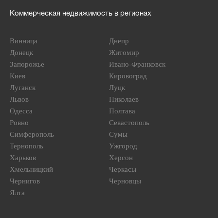
Коммерческая недвижимость в регионах
Винница
Днепр
Донецк
Житомир
Запорожье
Ивано-Франковск
Киев
Кировоград
Луганск
Луцк
Львов
Николаев
Одесса
Полтава
Ровно
Севастополь
Симферополь
Сумы
Тернополь
Ужгород
Харьков
Херсон
Хмельницкий
Черкасы
Чернигов
Черновцы
Ялта