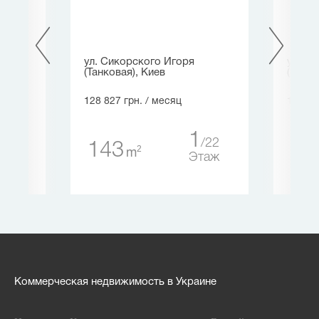
ев
ул. Сикорского Игоря
ул. Б
(Танковая), Киев
(Крас
128 827 грн.
/ месяц
140 00
1
4
1
22
143
35
таж
2
m
Этаж
Коммерческая недвижимость в Украине