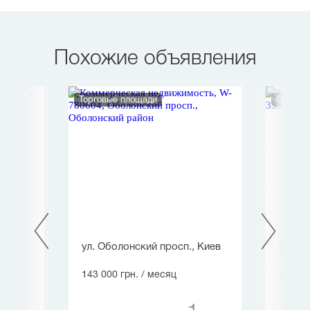
Похожие объявления
Торговые площади
Офис
в
ул. Оболонский просп., Киев
ул. Го
143 000 грн.
/ месяц
144 42