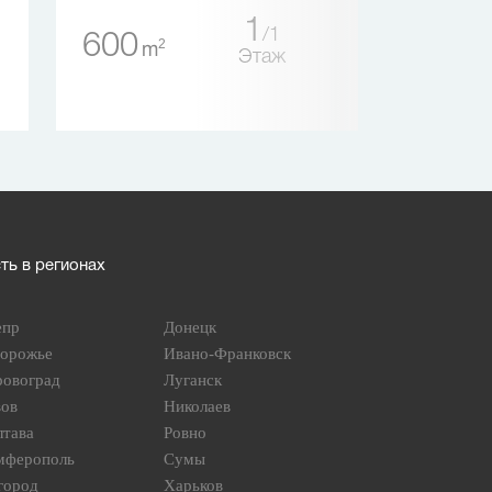
1
1
600
34
2
2
m
m
Этаж
ь в регионах
епр
Донецк
порожье
Ивано-Франковск
ровоград
Луганск
вов
Николаев
лтава
Ровно
мферополь
Сумы
город
Харьков