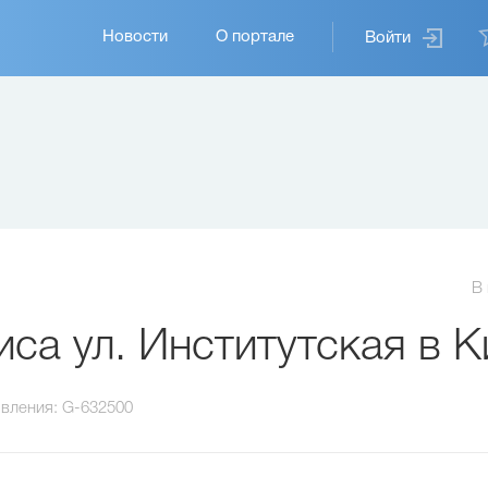
Основная
Новости
О портале
Войти
навигация
В
а ул. Институтская в К
вления:
G-632500