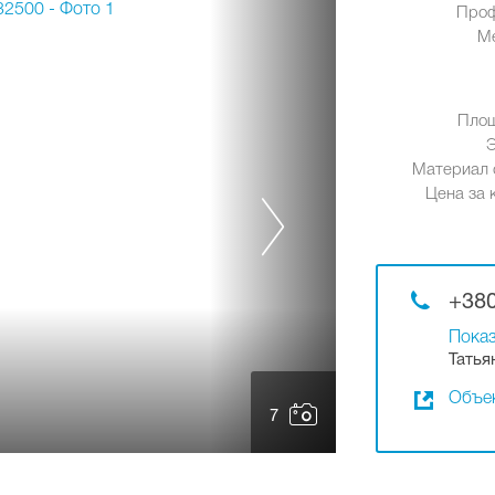
Проф
М
Площ
Материал 
Цена за к
+380
Показ
Татья
Объек
7