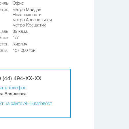
иль:
Офис
етро:
метро Майдан
Незалежности
метро Арсенальная
метро Крещатик
адь:
39 кв.м.
Этаж:
1/7
стен:
Кирпич
в.м.:
157 000 грн.
 (44) 494-XX-XX
ать телефон
на Андреевна
т на сайте АН Благовест