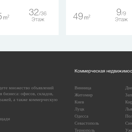
32
9
36
9
5
49
2
2
m
m
Этаж
Этаж
Коммерческая недвижимост
дете множество объявлений
Винница
Дн
я бизнеса: офисов, складов,
Житомир
За
ражей, а также коммерческую
Киев
Ки
Луцк
Ль
Одесса
По
ощади
Севастополь
Си
Тернополь
Уж