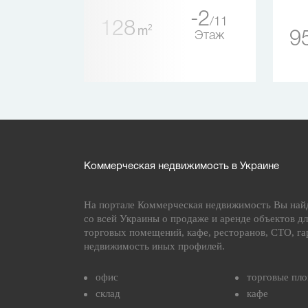
1
-2
5
11
128
2
m
9
Этаж
Этаж
Коммерческая недвижимость в Украине
На портале Коммерческая недвижимость Вы най
со всей Украины о продаже и аренде объектов дл
торговых помещений, кафе, ресторанов, СТО, га
недвижимость иных профилей.
офис
торговые пл
склад
кафе