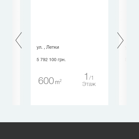
удри
ул. , Летки
ул. Зв
5 792 100 грн.
5 844 
1
1
600
34
4
2
m
5
Этаж
таж