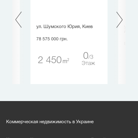
ул. Шумского Юрия, Киев
ул. Г
Архит
78 575 000 грн.
80 820
1
0
1
3
2 450
2
m
59
таж
Этаж
Коммерческая недвижимость в Украине