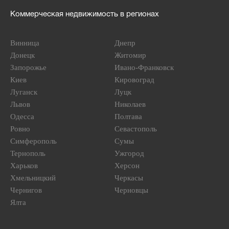
Коммерческая недвижимость в регионах
Винница
Днепр
Донецк
Житомир
Запорожье
Ивано-Франковск
Киев
Кировоград
Луганск
Луцк
Львов
Николаев
Одесса
Полтава
Ровно
Севастополь
Симферополь
Сумы
Тернополь
Ужгород
Харьков
Херсон
Хмельницкий
Черкасы
Чернигов
Черновцы
Ялта