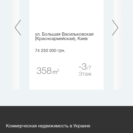
ул. Большая Васильковская
ул. Л
(Красноармейская), Киев
72 000
74 250 000 грн.
64
0
-3
2
7
358
2
m
таж
Этаж
Коммерческая недвижимость в Украине