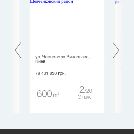
ул. Черновола Вячеслава,
ул. Р
Киев
78 575
76 431 830 грн.
1
3
1 
-2
20
600
таж
2
m
Этаж