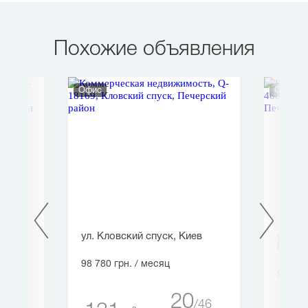
Похожие объявления
Офис
Офис
ила
ул. Кловский спуск, Киев
ул. Кр
Киев
98 780 грн.
/ месяц
95 000
20
46