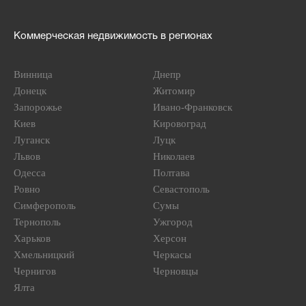
Коммерческая недвижимость в регионах
Винница
Днепр
Донецк
Житомир
Запорожье
Ивано-Франковск
Киев
Кировоград
Луганск
Луцк
Львов
Николаев
Одесса
Полтава
Ровно
Севастополь
Симферополь
Сумы
Тернополь
Ужгород
Харьков
Херсон
Хмельницкий
Черкасы
Чернигов
Черновцы
Ялта