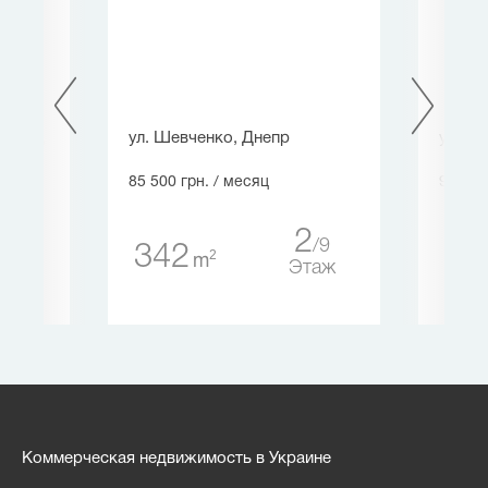
ская),
ул. Шевченко, Днепр
ул. , Г
85 500 грн.
/ месяц
98 780
2
9
342
27
1
2
m
3
Этаж
таж
Коммерческая недвижимость в Украине