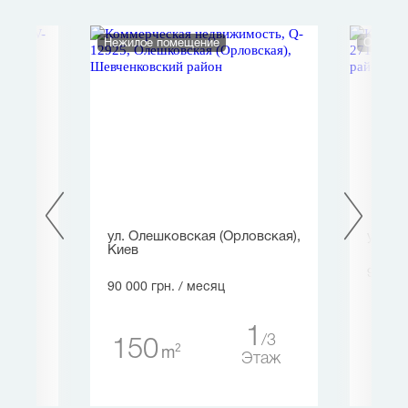
Нежилое помещение
Офис
ул. Олешковская (Орловская),
ул. По
Киев
90 000
90 000 грн.
/ месяц
13
1
20
3
150
2
m
таж
Этаж