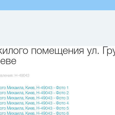
илого помещения ул. Гр
иеве
вления:
H-49043