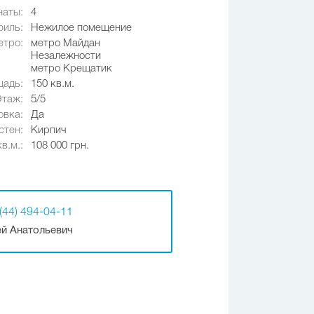
наты:
4
иль:
Нежилое помещение
етро:
метро Майдан
Незалежности
метро Крещатик
адь:
150 кв.м.
Этаж:
5/5
овка:
Да
стен:
Кирпич
в.м.:
108 000 грн.
(44) 494-04-11
й Анатольевич