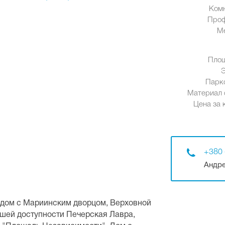
Ком
Проф
М
Площ
Парк
Материал 
Цена за к
+380 
Андре
дом с Мариинским дворцом, Верховной
ешей доступности Печерская Лавра,