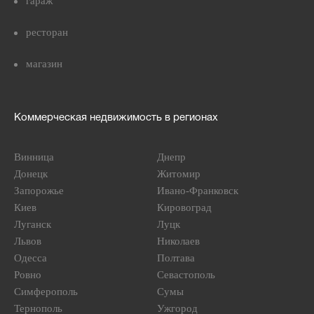
гараж
ресторан
магазин
Коммерческая недвижимость в регионах
Винница
Днепр
Донецк
Житомир
Запорожье
Ивано-Франковск
Киев
Кировоград
Луганск
Луцк
Львов
Николаев
Одесса
Полтава
Ровно
Севастополь
Симферополь
Сумы
Тернополь
Ужгород