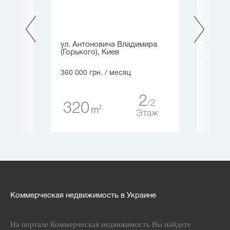
на,
ул. Антоновича Владимира
ул. Л
(Горького), Киев
360 00
360 000 грн.
/ месяц
80
5
2
5
2
320
2
m
таж
Этаж
Коммерческая недвижимость в Украине
На портале Коммерческая недвижимость Вы найдете