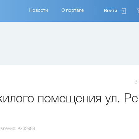
Основная
Новости
О портале
Войти
навигация
В
илого помещения ул. Ре
вления:
K-33988