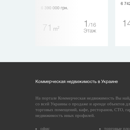
6 74
6 390 000 грн.
1
1
1
16
16
71
2
m
Этаж
Этаж
Коммерческая недвижимость в Украине
На портале Коммерческая недвижимость Вы най
со всей Украины о продаже и аренде объектов дл
торговых помещений, кафе, ресторанов, СТО, га
недвижимость иных профилей.
офис
торговые пл