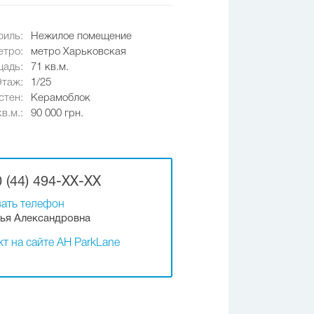
иль:
Нежилое помещение
етро:
метро Харьковская
адь:
71 кв.м.
Этаж:
1/25
стен:
Керамоблок
в.м.:
90 000 грн.
 (44) 494-XX-XX
ать телефон
ья Александровна
т на сайте АН ParkLane