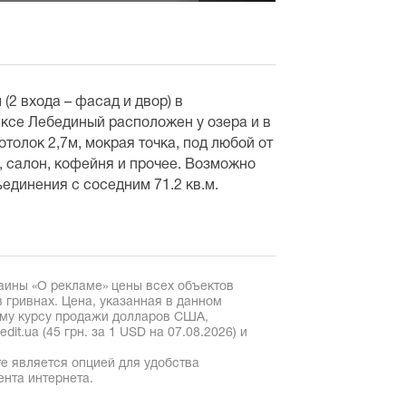
2 входа – фасад и двор) в
ксе Лебединый расположен у озера и в
толок 2,7м, мокрая точка, под любой от
, салон, кофейня и прочее. Возможно
единения с соседним 71.2 кв.м.
аины «О рекламе» цены всех объектов
 гривнах. Цена, указанная в данном
ому курсу продажи долларов США,
it.ua (45 грн. за 1 USD на 07.08.2026) и
е является опцией для удобства
ента интернета.