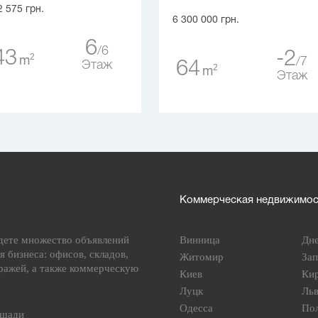
2 575 грн.
6 300 000 грн.
6
6
43
-2
2
m
7
64
Этаж
2
m
Этаж
Коммерческая недвижимост
дете множество объявлений
Винница
Дн
я бизнеса: офисов, складов,
Житомир
За
ражей, а также коммерческую
Киев
Ки
Луцк
Ль
Одесса
По
ощади