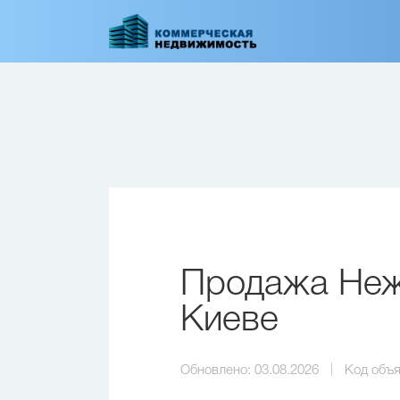
Перейти
к
основному
содержанию
Продажа Неж
Киеве
Обновлено:
03.08.2026
Код объя