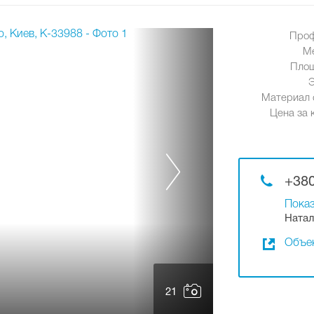
Проф
М
Площ
Материал 
Цена за к
+380
Показ
Натал
Объек
21