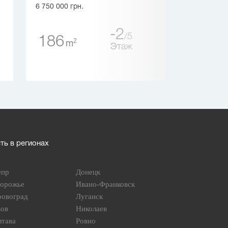
6 750 000 грн.
6 075 000 грн.
-2
5
186
2
m
45
Этаж
2
m
ь в регионах
епр
Донецк
порожье
Ивано-Франковск
ровоград
Луганск
вов
Николаев
лтава
Ровно